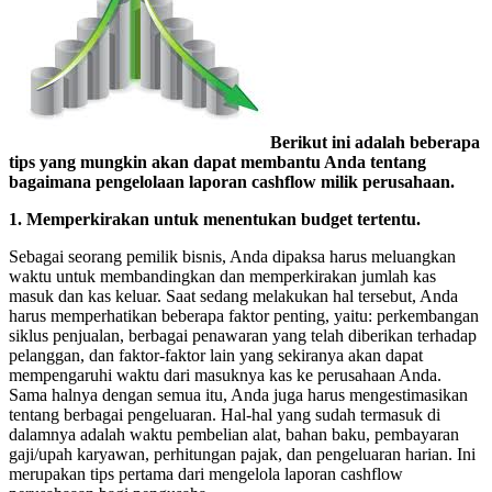
Berikut ini adalah beberapa
tips yang mungkin akan dapat membantu Anda tentang
bagaimana pengelolaan laporan cashflow milik perusahaan.
1. Memperkirakan untuk menentukan budget tertentu.
Sebagai seorang pemilik bisnis, Anda dipaksa harus meluangkan
waktu untuk membandingkan dan memperkirakan jumlah kas
masuk dan kas keluar. Saat sedang melakukan hal tersebut, Anda
harus memperhatikan beberapa faktor penting, yaitu: perkembangan
siklus penjualan, berbagai penawaran yang telah diberikan terhadap
pelanggan, dan faktor-faktor lain yang sekiranya akan dapat
mempengaruhi waktu dari masuknya kas ke perusahaan Anda.
Sama halnya dengan semua itu, Anda juga harus mengestimasikan
tentang berbagai pengeluaran. Hal-hal yang sudah termasuk di
dalamnya adalah waktu pembelian alat, bahan baku, pembayaran
gaji/upah karyawan, perhitungan pajak, dan pengeluaran harian. Ini
merupakan tips pertama dari mengelola laporan cashflow