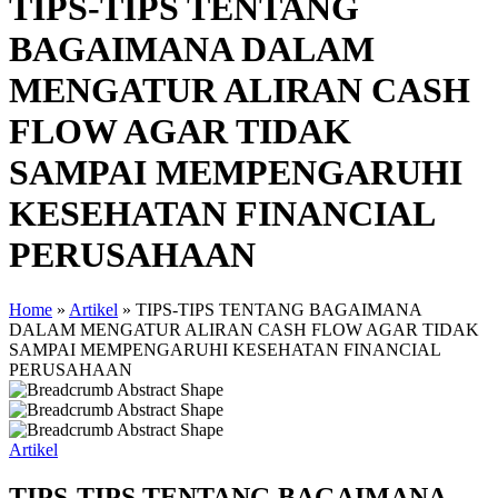
TIPS-TIPS TENTANG
BAGAIMANA DALAM
MENGATUR ALIRAN CASH
FLOW AGAR TIDAK
SAMPAI MEMPENGARUHI
KESEHATAN FINANCIAL
PERUSAHAAN
Home
»
Artikel
»
TIPS-TIPS TENTANG BAGAIMANA
DALAM MENGATUR ALIRAN CASH FLOW AGAR TIDAK
SAMPAI MEMPENGARUHI KESEHATAN FINANCIAL
PERUSAHAAN
Artikel
TIPS-TIPS TENTANG BAGAIMANA