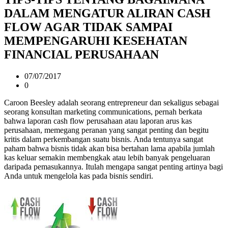
DALAM MENGATUR ALIRAN CASH
FLOW AGAR TIDAK SAMPAI
MEMPENGARUHI KESEHATAN
FINANCIAL PERUSAHAAN
07/07/2017
0
Caroon Beesley adalah seorang entrepreneur dan sekaligus sebagai
seorang konsultan marketing communications, pernah berkata
bahwa laporan cash flow perusahaan atau laporan arus kas
perusahaan, memegang peranan yang sangat penting dan begitu
kritis dalam perkembangan suatu bisnis. Anda tentunya sangat
paham bahwa bisnis tidak akan bisa bertahan lama apabila jumlah
kas keluar semakin membengkak atau lebih banyak pengeluaran
daripada pemasukannya. Itulah mengapa sangat penting artinya bagi
Anda untuk mengelola kas pada bisnis sendiri.