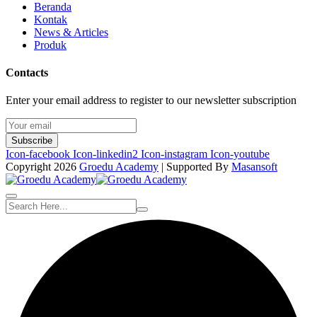
Beranda
Kontak
News & Articles
Produk
Contacts
Enter your email address to register to our newsletter subscription
Subscribe
Icon-facebook
Icon-linkedin2
Icon-instagram
Icon-youtube
Copyright 2026
Groedu Academy
| Supported By
Masansoft