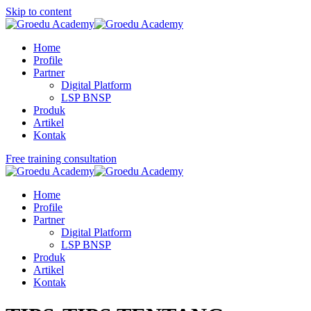
Skip to content
Home
Profile
Partner
Digital Platform
LSP BNSP
Produk
Artikel
Kontak
Free training consultation
Home
Profile
Partner
Digital Platform
LSP BNSP
Produk
Artikel
Kontak