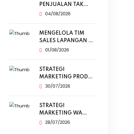
PENJUALAN TAK
NAIK MESKI SUDAH
04/08/2026
MENGELOLA TIM
SALES LAPANGAN DI
ERA DIGITAL
01/08/2026
STRATEGI
MARKETING PRODUK
MODAL KECIL TANPA
30/07/2026
IKLAN
STRATEGI
MARKETING WA
BUSINESS UNTUK
28/07/2026
PENJUALAN