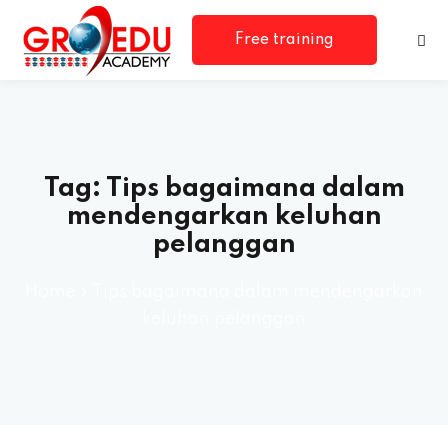
Free training
consultation
Tag:
Tips bagaimana dalam
mendengarkan keluhan
pelanggan
rm
Home
»
Tips bagaimana dalam mendengarkan
keluhan pelanggan