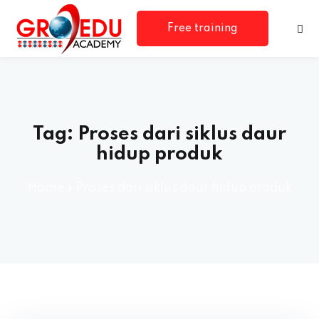
Free training
consultation
Tag:
Proses dari siklus daur
hidup produk
Home
»
Proses dari siklus daur hidup produk
rm