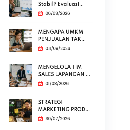
Stabil? Evaluasi
Funnel Marketing
06/08/2026
MENGAPA UMKM
PENJUALAN TAK
NAIK MESKI SUDAH
04/08/2026
MENGELOLA TIM
SALES LAPANGAN DI
ERA DIGITAL
01/08/2026
STRATEGI
MARKETING PRODUK
MODAL KECIL TANPA
30/07/2026
IKLAN