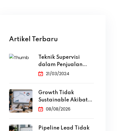
Artikel Terbaru
Teknik Supervisi
dalam Penjualan
yang Efektif
21/03/2024
Growth Tidak
Sustainable Akibat
Ketergantungan
08/08/2026
Iklan
Pipeline Lead Tidak