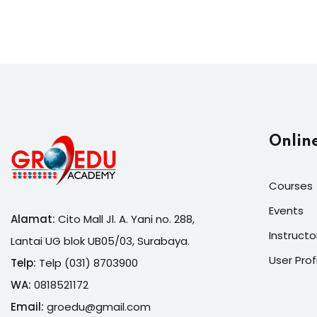
DIVISI LAIN DALAM
INTERNAL
PERUSAHAAN<!--:-->
Onlin
Courses
Events
Alamat:
Cito Mall Jl. A. Yani no. 288,
Instructo
Lantai UG blok UB05/03, Surabaya.
User Prof
Telp:
Telp (031) 8703900
WA:
0818521172
Email:
groedu@gmail.com