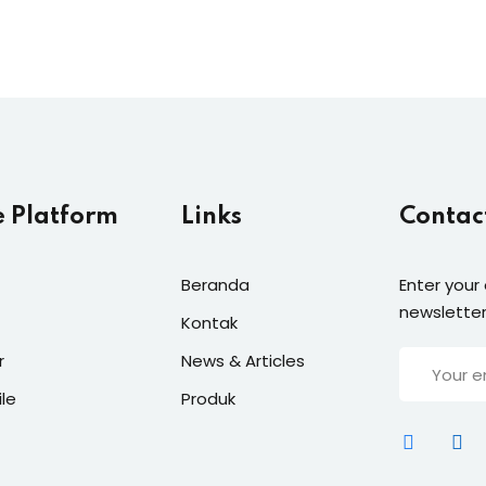
ONLINE SEBELUM
MEMUTUSKAN UNTUK
MELAKUKANNYA <!--:-->
e Platform
Links
Contac
Beranda
Enter your
newsletter
Kontak
r
News & Articles
ile
Produk