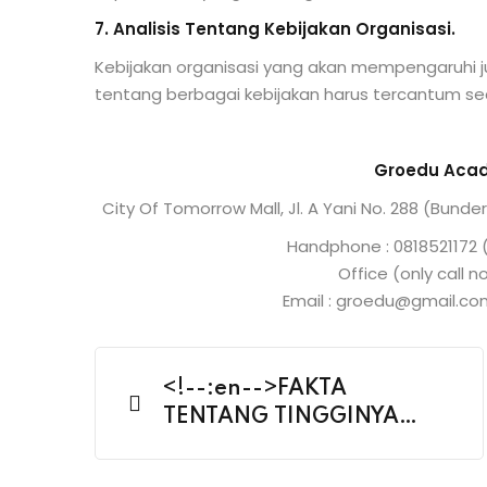
7. Analisis Tentang Kebijakan Organisasi.
Kebijakan organisasi yang akan mempengaruhi j
tentang berbagai kebijakan harus tercantum sec
Groedu Acad
City Of Tomorrow Mall, Jl. A Yani No. 288 (Bunde
Handphone : 0818521172 (
Office (only call 
Email : groedu@gmail.c
<!--:en-->FAKTA
TENTANG TINGGINYA
KONFLIK DALAM DIVISI
MARKETING DENGAN