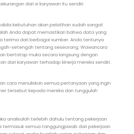
kurangan dari si karyawan itu sendiri.
pabila kebutuhan akan pelatihan sudah sangat
dalah Anda dapat memastikan bahwa data yang
 terima dari berbagai sumber. Anda tentunya
tengah-setengah tentang seseorang. Wawancara
dan bertatap muka secara langsung dengan
n dari karyawan terhadap kinerja mereka sendiri.
gan cara menuliskan semua pertanyaan yang ingin
oner tersebut kepada mereka dan tunggulah
a analisalah terlebih dahulu tentang pekerjaan
juga termasuk semua tanggungjawab dari pekerjaan
jaan selesai, maka buatlah uraian pekerjaan dan