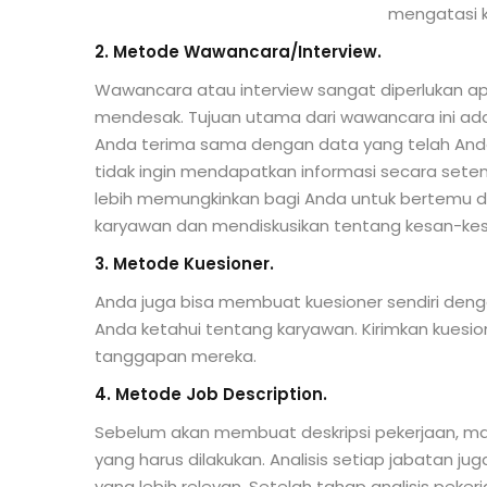
mengatasi ke
2. Metode Wawancara/Interview.
Wawancara atau interview sangat diperlukan a
mendesak. Tujuan utama dari wawancara ini a
Anda terima sama dengan data yang telah Anda
tidak ingin mendapatkan informasi secara se
lebih memungkinkan bagi Anda untuk bertemu 
karyawan dan mendiskusikan tentang kesan-kesa
3. Metode Kuesioner.
Anda juga bisa membuat kuesioner sendiri den
Anda ketahui tentang karyawan. Kirimkan kuesi
tanggapan mereka.
4. Metode Job Description.
Sebelum akan membuat deskripsi pekerjaan, mak
yang harus dilakukan. Analisis setiap jabatan 
yang lebih relevan. Setelah tahap analisis peker