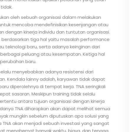
tidak.
kukan oleh sebuah organisasi dalam melakukan
n untuk mencoba mendefinisikan kesenjangan atau
n dengan kinerja individu dan tuntutan organisasi.
berdasarkan tiga hal yaitu masalah performance
tau teknologi baru, serta adanya keinginan dari
berbagai peluang atau kesempatan. Ketiga hal
perubahan baru.
elalu menyebabkan adanya resistensi dari
n. Kendala lainny adalah, karyawan tidak dapat
ru diperolehnya di tempat kerja. TNA seringkali
at sasaran. Meskipun training tidak selalu
rtentu antara tujuan organisasi dengan kinerja
danya TNA diharapkan akan dapat melihat semua
yak mungkin sebelum diputuskan apa solusi yang
ka TNA akan menjadi sebuah investasi yang sangat
 dapat menghemat banyak waktu, biaya, dan tenaga.