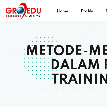
Home
Profile
METODE-ME
DALAM 
TRAININ
Home
»
Artikel
»
METODE-METODE 