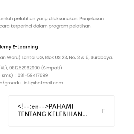
umlah pelatihan yang dilaksanakan. Penjelasan
ara terperinci dalam program pelatihan.
emy E-Learning
ran Waru) Lantai UG, Blok US 23, No. 3 & 5, Surabaya.
XL), 081252982900 (Simpati)
no sms) : 081-59417699
om/groedu_inti@hotmail.com
<!--:en-->PAHAMI
TENTANG KELEBIHAN
DAN KEKURANGAN DARI
STRATEGI PEMASARAN