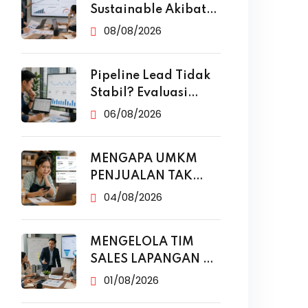
Sustainable Akibat
Ketergantungan
08/08/2026
Iklan
Pipeline Lead Tidak
Stabil? Evaluasi
Funnel Marketing
06/08/2026
MENGAPA UMKM
PENJUALAN TAK
NAIK MESKI SUDAH
04/08/2026
MENGELOLA TIM
SALES LAPANGAN DI
ERA DIGITAL
01/08/2026