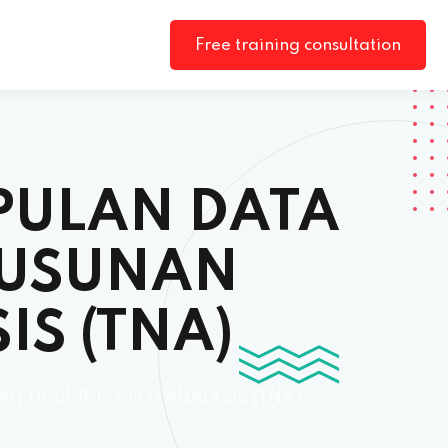
Free training consultation
PULAN DATA
YUSUNAN
IS (TNA)
TRAINING NEED ANALYSIS (TNA)